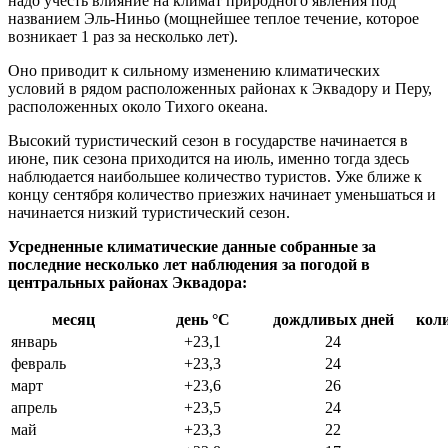
надо учесть влияние на климат природного явления под
названием Эль-Ниньо (мощнейшее теплое течение, которое
возникает 1 раз за несколько лет).
Оно приводит к сильному изменению климатических
условий в рядом расположенных районах к Эквадору и Перу,
расположенных около Тихого океана.
Высокий туристический сезон в государстве начинается в
июне, пик сезона приходится на июль, именно тогда здесь
наблюдается наибольшее количество туристов. Уже ближе к
концу сентября количество приезжих начинает уменьшаться и
начинается низкий туристический сезон.
Усредненные климатические данные собранные за
последние несколько лет наблюдения за погодой в
центральных районах Эквадора:
месяц
день °С
дождливых дней
коли
январь
+23,1
24
февраль
+23,3
24
март
+23,6
26
апрель
+23,5
24
май
+23,3
22