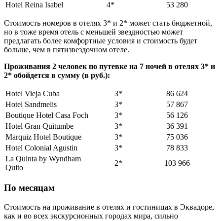
Hotel Reina Isabel
4*
53 280
Стоимость номеров в отелях 3* и 2* может стать бюджетной,
но в тоже время отель с меньшей звездностью может
предлагать более комфортные условия и стоимость будет
больше, чем в пятизвездочном отеле.
Проживания 2 человек по путевке на 7 ночей в отелях 3* и
2* обойдется в сумму (в руб.):
Hotel Vieja Cuba
3*
86 624
Hotel Sandmelis
3*
57 867
Boutique Hotel Casa Foch
3*
56 126
Hotel Gran Quitumbe
3*
36 391
Marquiz Hotel Boutique
3*
75 036
Hotel Colonial Agustin
3*
78 833
La Quinta by Wyndham
2*
103 966
Quito
По месяцам
Стоимость на проживание в отелях и гостиницах в Эквадоре,
как и во всех экскурсионных городах мира, сильно