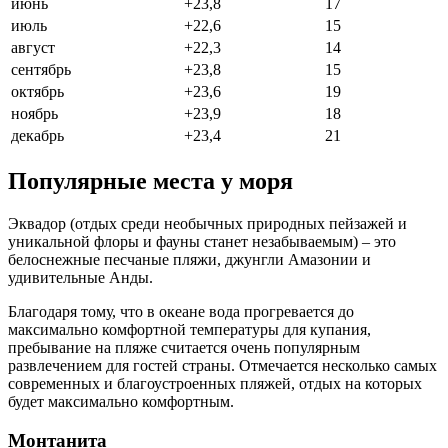
июнь
+23,8
17
июль
+22,6
15
август
+22,3
14
сентябрь
+23,8
15
октябрь
+23,6
19
ноябрь
+23,9
18
декабрь
+23,4
21
Популярные места у моря
Эквадор (отдых среди необычных природных пейзажей и
уникальной флоры и фауны станет незабываемым) – это
белоснежные песчаные пляжи, джунгли Амазонии и
удивительные Анды.
Благодаря тому, что в океане вода прогревается до
максимально комфортной температуры для купания,
пребывание на пляже считается очень популярным
развлечением для гостей страны. Отмечается несколько самых
современных и благоустроенных пляжей, отдых на которых
будет максимально комфортным.
Монтанита