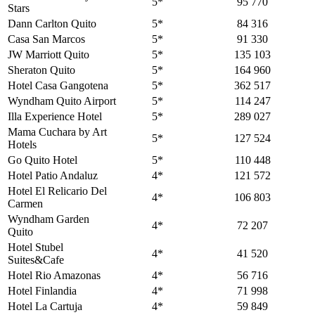
5*
95 770
Stars
Dann Carlton Quito
5*
84 316
Casa San Marcos
5*
91 330
JW Marriott Quito
5*
135 103
Sheraton Quito
5*
164 960
Hotel Casa Gangotena
5*
362 517
Wyndham Quito Airport
5*
114 247
Illa Experience Hotel
5*
289 027
Mama Cuchara by Art
5*
127 524
Hotels
Go Quito Hotel
5*
110 448
Hotel Patio Andaluz
4*
121 572
Hotel El Relicario Del
4*
106 803
Carmen
Wyndham Garden
4*
72 207
Quito
Hotel Stubel
4*
41 520
Suites&Cafe
Hotel Rio Amazonas
4*
56 716
Hotel Finlandia
4*
71 998
Hotel La Cartuja
4*
59 849