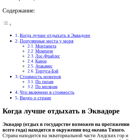
Содержание:
Когда лучше отдыхать в Эквадоре
Популярные места у моря
Монтанита
Момпиче
Лос-Фрайлес
Каноа
Атакамес
Тортуга-Бэй
Стоимость номеров
По типам
По месяцам
Что включено в стоимость
Видео о стране
Когда лучше отдыхать в Эквадоре
Эквадор (отдых в государстве возможен на протяжении
всего года) находится в окружении вод океана Тихого.
Страна находится на экваториальной части Андских гор и