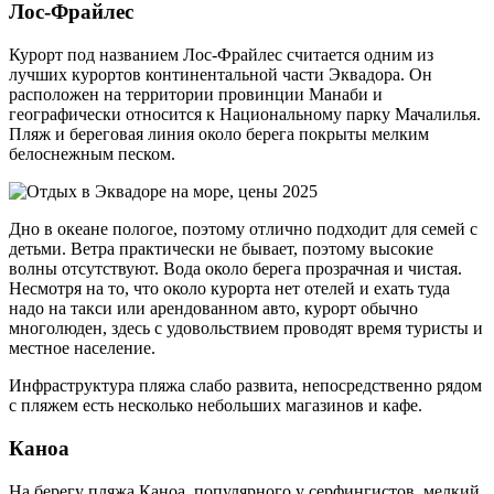
Лос-Фрайлес
Курорт под названием Лос-Фрайлес считается одним из
лучших курортов континентальной части Эквадора. Он
расположен на территории провинции Манаби и
географически относится к Национальному парку Мачалилья.
Пляж и береговая линия около берега покрыты мелким
белоснежным песком.
Дно в океане пологое, поэтому отлично подходит для семей с
детьми. Ветра практически не бывает, поэтому высокие
волны отсутствуют. Вода около берега прозрачная и чистая.
Несмотря на то, что около курорта нет отелей и ехать туда
надо на такси или арендованном авто, курорт обычно
многолюден, здесь с удовольствием проводят время туристы и
местное население.
Инфраструктура пляжа слабо развита, непосредственно рядом
с пляжем есть несколько небольших магазинов и кафе.
Каноа
На берегу пляжа Каноа, популярного у серфингистов, мелкий