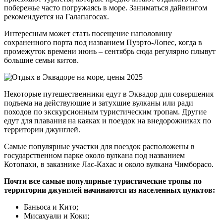
побережье часто погружаясь в море. Заниматься дайвингом
рекомендуется на Галапагосах.
Интересным может стать посещение наполовину
сохраненного порта под названием Пуэрто-Лопес, когда в
промежуток времени июнь – сентябрь сюда регулярно плывут
большие семьи китов.
Некоторые путешественники едут в Эквадор для совершения
подъема на действующие и затухшие вулканы или ради
походов по экскурсионным туристическим тропам. Другие
едут для плавания на каяках и поездок на внедорожниках по
территории джунглей.
Самые популярные участки для поездок расположены в
государственном парке около вулкана под названием
Котопахи, в заказнике Лас-Кахас и около вулкана Чимборасо.
Почти все самые популярные туристические тропы по
территории джунглей начинаются из населенных пунктов:
Баньоса и Кито;
Мисахуали и Коки;