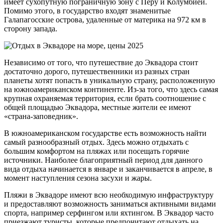
имеет сухопутную пограничную зону с Перу и Колумбией.
Помимо этого, в государство входят знаменитые
Галапагосские острова, удаленные от материка на 972 км в
сторону запада.
Независимо от того, что путешествие до Эквадора стоит
достаточно дорого, путешественники из разных стран
планеты хотят попасть в уникальную страну, расположенную
на южноамериканском континенте. Из-за того, что здесь самая
крупная охраняемая территория, если брать соотношение с
общей площадью Эквадора, местные жители ее имеют
«страна-заповедник».
В южноамериканском государстве есть возможность найти
самый разнообразный отдых. Здесь можно отдыхать с
большим комфортом на пляжах или посещать горячие
источники. Наиболее благоприятный период для данного
вида отдыха начинается в январе и заканчивается в апреле, в
момент наступления сезона засухи и жары.
Пляжи в Эквадоре имеют всю необходимую инфраструктуру
и предоставляют возможность заниматься активными видами
спорта, например серфингом или яхтингом. В Эквадор часто
приезжают туристы, которые предпочитают отдыхать на