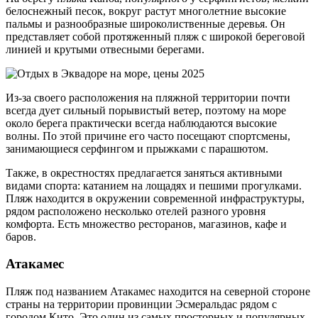
белоснежный песок, вокруг растут многолетние высокие
пальмы и разнообразные широколиственные деревья. Он
представляет собой протяженный пляж с широкой береговой
линией и крутыми отвесными берегами.
Из-за своего расположения на пляжной территории почти
всегда дует сильный порывистый ветер, поэтому на море
около берега практически всегда наблюдаются высокие
волны. По этой причине его часто посещают спортсмены,
занимающиеся серфингом и прыжками с парашютом.
Также, в окрестностях предлагается заняться активными
видами спорта: катанием на лощадях и пешими прогулками.
Пляж находится в окружении современной инфраструктуры,
рядом расположено несколько отелей разного уровня
комфорта. Есть множество ресторанов, магазинов, кафе и
баров.
Атакамес
Пляж под названием Атакамес находится на северной стороне
страны на территории провинции Эсмеральдас рядом с
городом Кито. Это один из самых просторных и популярных