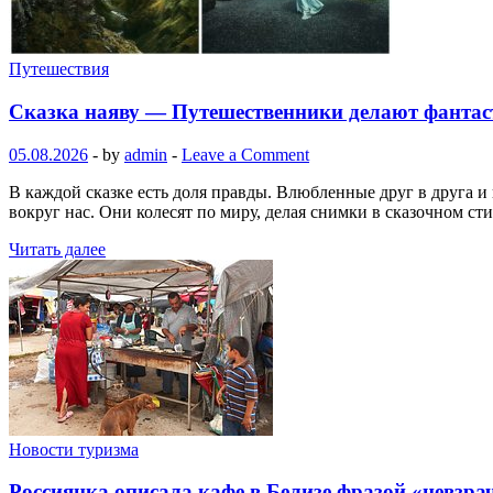
Путешествия
Сказка наяву — Путешественники делают фантаст
05.08.2026
-
by
admin
-
Leave a Comment
В каждой сказке есть доля правды. Влюбленные друг в друга и 
вокруг нас. Они колесят по миру, делая снимки в сказочном ст
Читать далее
Новости туризма
Россиянка описала кафе в Белизе фразой «невзра