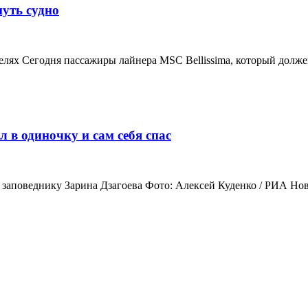
уть судно
елях Сегодня пассажиры лайнера MSC Bellissima, который дол
л в одиночку и сам себя спас
 заповеднику Зарина Дзагоева Фото: Алексей Куденко / РИА Нов