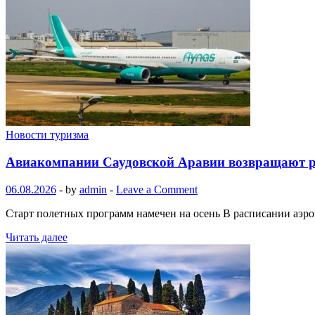
Новости туризма
Авиакомпании Саудовской Аравии возвращают р
06.08.2026
-
by
admin
-
Leave a Comment
Старт полетных программ намечен на осень В расписании аэроп
Читать далее