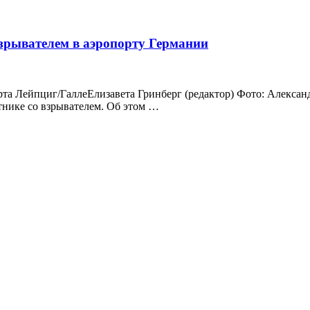
взрывателем в аэропорту Германии
орта Лейпциг/ГаллеЕлизавета Гринберг (редактор) Фото: Алекс
тнике со взрывателем. Об этом …