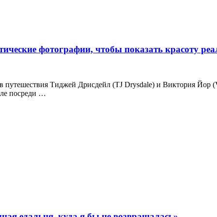
ические фотографии, чтобы показать красоту реа
в путешествия Тиджей Дрисдейл (TJ Drysdale) и Виктория Йор (Vi
иле посреди …
чная едальня, куда я бы не возвращалась»