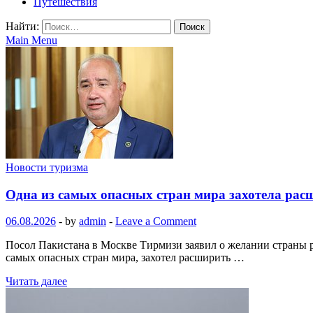
Путешествия
Найти:
Main Menu
Новости туризма
Одна из самых опасных стран мира захотела рас
06.08.2026
-
by
admin
-
Leave a Comment
Посол Пакистана в Москве Тирмизи заявил о желании страны 
самых опасных стран мира, захотел расширить …
Читать далее