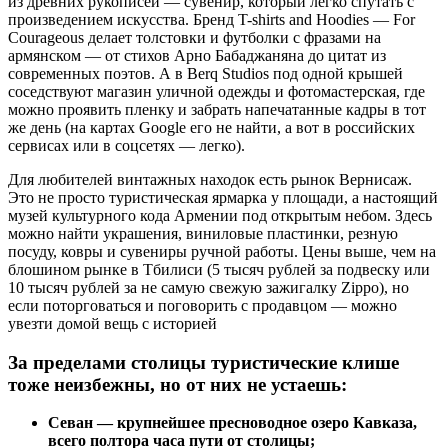
из древних рукописей — сувенир, который легко спутать с
произведением искусства. Бренд T-shirts and Hoodies — For
Courageous делает толстовки и футболки с фразами на
армянском — от стихов Арно Бабаджаняна до цитат из
современных поэтов. А в Berq Studios под одной крышей
соседствуют магазин уличной одежды и фотомастерская, где
можно проявить пленку и забрать напечатанные кадры в тот
же день (на картах Google его не найти, а вот в российских
сервисах или в соцсетях — легко).
Для любителей винтажных находок есть рынок Вернисаж.
Это не просто туристическая ярмарка у площади, а настоящий
музей культурного кода Армении под открытым небом. Здесь
можно найти украшения, виниловые пластинки, резную
посуду, ковры и сувениры ручной работы. Цены выше, чем на
блошином рынке в Тбилиси (5 тысяч рублей за подвеску или
10 тысяч рублей за не самую свежую зажигалку Zippo), но
если поторговаться и поговорить с продавцом — можно
увезти домой вещь с историей
За пределами столицы туристические клише
тоже неизбежны, но от них не устаешь:
Севан — крупнейшее пресноводное озеро Кавказа,
всего полтора часа пути от столицы;