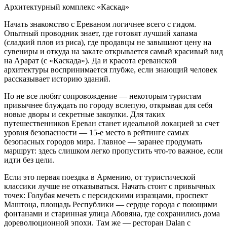
Архитектурный комплекс «Каскад»
Начать знакомство с Ереваном логичнее всего с гидом.
Опытный проводник знает, где готовят лучший хапама
(сладкий плов из риса), где продавцы не завышают цену на
сувениры и откуда на закате открывается самый красивый вид
на Арарат (с «Каскада»). Да и красота ереванской
архитектуры воспринимается глубже, если знающий человек
рассказывает историю зданий.
Но не все любят сопровождение — некоторым туристам
привычнее блуждать по городу вслепую, открывая для себя
новые дворы и секретные закоулки. Для таких
путешественников Ереван станет идеальной локацией за счет
уровня безопасности — 15-е место в рейтинге самых
безопасных городов мира. Главное — заранее продумать
маршрут: здесь слишком легко пропустить что-то важное, если
идти без цели.
Если это первая поездка в Армению, от туристической
классики лучше не отказываться. Начать стоит с привычных
точек: Голубая мечеть с персидскими изразцами, проспект
Маштоца, площадь Республики — сердце города с поющими
фонтанами и старинная улица Абовяна, где сохранились дома
дореволюционной эпохи. Там же — ресторан Dalan с