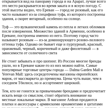
открывается вид на панораму города и на Арарат, лучше всего
это место раскрывается во время заката и в ясную погоду. С
этой высоты видно, что Ереван — город не розовый, как его
часто называют из-за специфики туфа, из которого построены
здания, а скорее янтарный, особенно на солнце.
Туф — это вулканический камень из пепла и легких обломков
после извержения. Множество зданий в Армении, особенно в
Ереване, построены именно из него. Поэтому город часто
называют розовым — из-за доминирующего розово-лилового
оттенка туфа. Однако он бывает еще и пурпурный, красный,
оранжевый, черный, коричневый и даже фиолетовый — в
зависимости от солнечного света
Не стоит забывать и про шопинг. Из России многие бренды
ушли, но в Ереване какие-то из них можно найти. Самые
популярные торговые центры города — Dalma Garden Mall и
Yerevan Mall: здесь сосредоточены магазины европейских
марок, от массмаркета до премиума. Цены чуть выше, чем в
соседнем Тбилиси, но и ассортимент широкий.
Тем, кто не гонится за привычными брендами и предпочитает
искать вещи со смыслом, стоит обратить внимание на
местные локальные марки. В магазине Ardean продаются
платки и аксессуары с армянскими орнаментами и цитатами