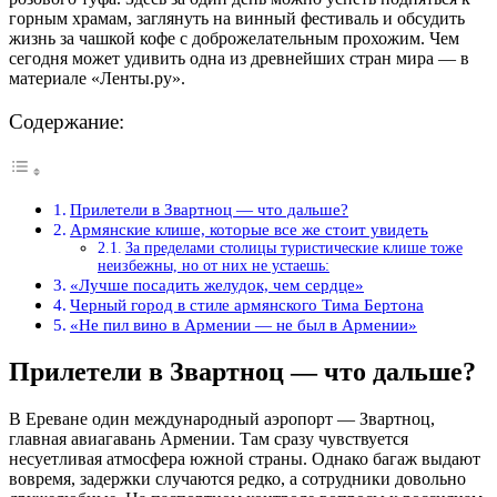
горным храмам, заглянуть на винный фестиваль и обсудить
жизнь за чашкой кофе с доброжелательным прохожим. Чем
сегодня может удивить одна из древнейших стран мира — в
материале «Ленты.ру».
Содержание:
Прилетели в Звартноц — что дальше?
Армянские клише, которые все же стоит увидеть
За пределами столицы туристические клише тоже
неизбежны, но от них не устаешь:
«Лучше посадить желудок, чем сердце»
Черный город в стиле армянского Тима Бертона
«Не пил вино в Армении — не был в Армении»
Прилетели в Звартноц — что дальше?
В Ереване один международный аэропорт — Звартноц,
главная авиагавань Армении. Там сразу чувствуется
несуетливая атмосфера южной страны. Однако багаж выдают
вовремя, задержки случаются редко, а сотрудники довольно