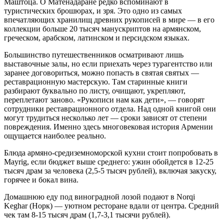
Маштоца. О Матенадаране редко вспоминают в
туристических брошюрах, и зря. Это одно из самых
впечатляющих хранилищ древних рукописей в мире — в его
коллекции больше 20 тысяч манускриптов на армянском,
греческом, арабском, латинском и персидском языках.
Большинство путешественников осматривают лишь
выставочные залы, но если приехать через турагентство или
заранее договориться, можно попасть в святая святых —
реставрационную мастерскую. Там старинные книги
разбирают буквально по листу, очищают, укрепляют,
переплетают заново. «Рукописи нам как дети», — говорят
сотрудники реставрационного отдела. Над одной книгой они
могут трудиться несколько лет — сроки зависят от степени
повреждения. Именно здесь многовековая история Армении
ощущается наиболее реально.
Блюда армяно-средиземноморской кухни стоит попробовать в
Mayrig, если бюджет выше среднего: ужин обойдется в 12-25
тысяч драм за человека (2,5-5 тысяч рублей), включая закуску,
горячее и бокал вина.
Домашнюю еду под виноградной лозой подают в Norqi
Keghar (Норк) — уютном ресторане вдали от центра. Средний
чек там 8-15 тысяч драм (1,7-3,1 тысячи рублей).