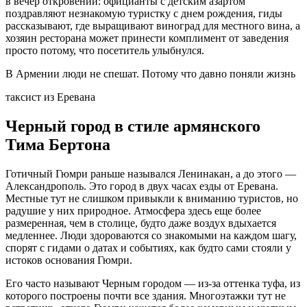
в вечер откровений: официанты с детским азартом
поздравляют незнакомую туристку с днем рождения, гиды
рассказывают, где выращивают виноград для местного вина, а
хозяин ресторана может принести комплимент от заведения
просто потому, что посетитель улыбнулся.
В Армении люди не спешат. Потому что давно поняли жизнь
таксист из Еревана
Черный город в стиле армянского
Тима Бертона
Готичный Гюмри раньше назывался Ленинакан, а до этого —
Александрополь. Это город в двух часах езды от Еревана.
Местные тут не слишком привыкли к вниманию туристов, но
радушие у них природное. Атмосфера здесь еще более
размеренная, чем в столице, будто даже воздух вдыхается
медленнее. Люди здороваются со знакомыми на каждом шагу,
спорят с гидами о датах и событиях, как будто сами стояли у
истоков основания Гюмри.
Его часто называют Черным городом — из-за оттенка туфа, из
которого построены почти все здания. Многоэтажки тут не