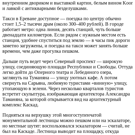
внутренним двориком и выставкой картин, белым вином Koor
и лавкой с антикварными безделушками.
Такси в Ереване доступное — поездка по центру обычно
стоит 1,5–2 тысячи драм (около 300–400 рублей). В городе
работает метро: одна линия, десять станций, чуть больше
двенадцати километров. Если рядом с нужным местом есть
станция, удобнее спуститься под землю — в часы пик дороги
заметно загружены, и поездка на такси может занять больше
времени, чем даже прогулка пешком.
Дальше путь ведет через Северный проспект — широкую
улицу, соединяющую площади Республики и Свободы. Оттуда
легко дойти до Оперного театра и Лебединого озера,
заглянуть на Туманяна — улицу уютных кафе. А потом
свернуть на Сарьяна, любимую туристами «винную» улицу,
утопающую в зелени. Через несколько кварталов туристов
встретит скульптура, изображающая архитектора Александра
Таманяна, за которой открывается вид на архитектурный
комплекс Каскад.
Подняться на верхушку этой многоступенчатой
монументальной лестницы можно пешком или на эскалаторе,
но местные шутят: воспользовался эскалатором — считай, не
был на Каскаде. Лестница выводит на площадку, откуда