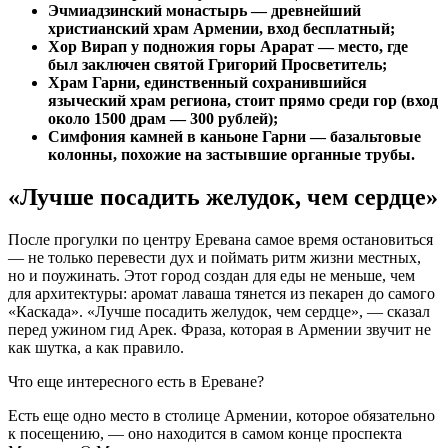
Эчмиадзинский монастырь — древнейший
христианский храм Армении, вход бесплатный;
Хор Вирап у подножия горы Арарат — место, где
был заключен святой Григорий Просветитель;
Храм Гарни, единственный сохранившийся
языческий храм региона, стоит прямо среди гор (вход
около 1500 драм — 300 рублей);
Симфония камней в каньоне Гарни — базальтовые
колонны, похожие на застывшие органные трубы.
«Лучше посадить желудок, чем сердце»
После прогулки по центру Еревана самое время остановиться
— не только перевести дух и поймать ритм жизни местных,
но и поужинать. Этот город создан для еды не меньше, чем
для архитектуры: аромат лаваша тянется из пекарен до самого
«Каскада». «Лучше посадить желудок, чем сердце», — сказал
перед ужином гид Арек. Фраза, которая в Армении звучит не
как шутка, а как правило.
Что еще интересного есть в Ереване?
Есть еще одно место в столице Армении, которое обязательно
к посещению, — оно находится в самом конце проспекта