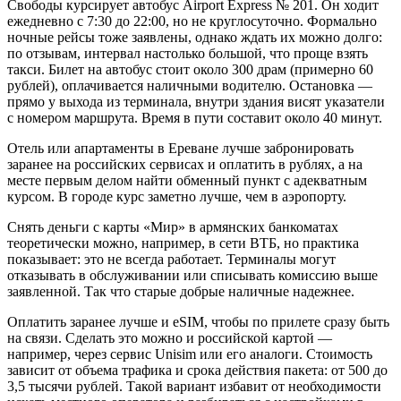
Свободы курсирует автобус Airport Express № 201. Он ходит
ежедневно с 7:30 до 22:00, но не круглосуточно. Формально
ночные рейсы тоже заявлены, однако ждать их можно долго:
по отзывам, интервал настолько большой, что проще взять
такси. Билет на автобус стоит около 300 драм (примерно 60
рублей), оплачивается наличными водителю. Остановка —
прямо у выхода из терминала, внутри здания висят указатели
с номером маршрута. Время в пути составит около 40 минут.
Отель или апартаменты в Ереване лучше забронировать
заранее на российских сервисах и оплатить в рублях, а на
месте первым делом найти обменный пункт с адекватным
курсом. В городе курс заметно лучше, чем в аэропорту.
Снять деньги с карты «Мир» в армянских банкоматах
теоретически можно, например, в сети ВТБ, но практика
показывает: это не всегда работает. Терминалы могут
отказывать в обслуживании или списывать комиссию выше
заявленной. Так что старые добрые наличные надежнее.
Оплатить заранее лучше и eSIM, чтобы по прилете сразу быть
на связи. Сделать это можно и российской картой —
например, через сервис Unisim или его аналоги. Стоимость
зависит от объема трафика и срока действия пакета: от 500 до
3,5 тысячи рублей. Такой вариант избавит от необходимости