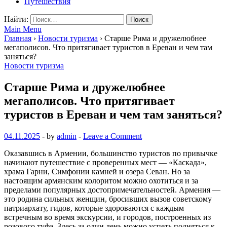
Путешествия
Найти:
Main Menu
Главная
›
Новости туризма
›
Старше Рима и дружелюбнее
мегаполисов. Что притягивает туристов в Ереван и чем там
заняться?
Новости туризма
Старше Рима и дружелюбнее
мегаполисов. Что притягивает
туристов в Ереван и чем там заняться?
04.11.2025
-
by
admin
-
Leave a Comment
Оказавшись в Армении, большинство туристов по привычке
начинают путешествие с проверенных мест — «Каскада»,
храма Гарни, Симфонии камней и озера Севан. Но за
настоящим армянским колоритом можно охотиться и за
пределами популярных достопримечательностей. Армения —
это родина сильных женщин, бросивших вызов советскому
патриархату, гидов, которые здороваются с каждым
встречным во время экскурсии, и городов, построенных из
розового туфа. Здесь за один день можно успеть подняться к