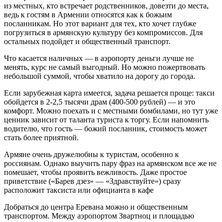
из местных, кто встречает родственников, довезти до места,
ведь к гостям в Армении относятся как к божьим
посланникам. Но этот вариант для тех, кто хочет глубже
погрузиться в армянскую культуру без компромиссов. Для
остальных подойдет и общественный транспорт.
Что касается наличных — в аэропорту деньги лучше не
менять, курс не самый выгодный. Но можно пожертвовать
небольшой суммой, чтобы хватило на дорогу до города.
Если зарубежная карта имеется, задача решается проще: такси
обойдется в 2-2,5 тысячи драм (400-500 рублей) — и это
комфорт. Можно поехать и с местными бомбилами, но тут уже
ценник зависит от таланта туриста к торгу. Если напомнить
водителю, что гость — божий посланник, стоимость может
стать более приятной.
Армяне очень дружелюбны к туристам, особенно к
россиянам. Однако выучить пару фраз на армянском все же не
помешает, чтобы проявить вежливость. Даже простое
приветствие («Барев дзез» — «Здравствуйте») сразу
расположит таксиста или официанта в кафе
Добраться до центра Еревана можно и общественным
транспортом. Между аэропортом Звартноц и площадью