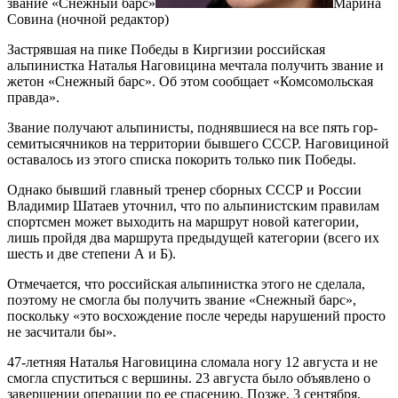
звание «Снежный барс»
Марина
Совина (ночной редактор)
Застрявшая на пике Победы в Киргизии российская
альпинистка Наталья Наговицина мечтала получить звание и
жетон «Снежный барс». Об этом сообщает «Комсомольская
правда».
Звание получают альпинисты, поднявшиеся на все пять гор-
семитысячников на территории бывшего СССР. Наговициной
оставалось из этого списка покорить только пик Победы.
Однако бывший главный тренер сборных СССР и России
Владимир Шатаев уточнил, что по альпинистским правилам
спортсмен может выходить на маршрут новой категории,
лишь пройдя два маршрута предыдущей категории (всего их
шесть и две степени А и Б).
Отмечается, что российская альпинистка этого не сделала,
поэтому не смогла бы получить звание «Снежный барс»,
поскольку «это восхождение после череды нарушений просто
не засчитали бы».
47-летняя Наталья Наговицина сломала ногу 12 августа и не
смогла спуститься с вершины. 23 августа было объявлено о
завершении операции по ее спасению. Позже, 3 сентября,