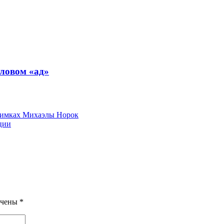
словом «ад»
нимках Михаэлы Норок
ции
ечены
*