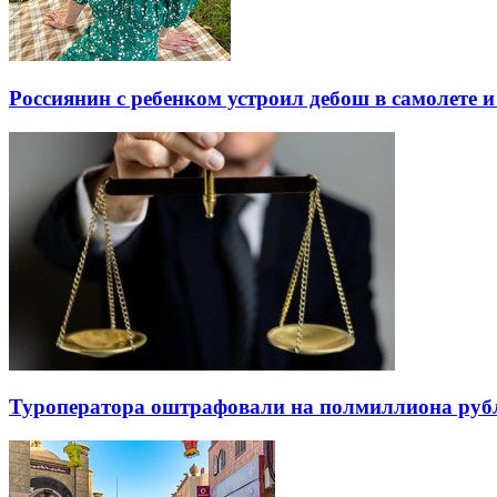
Россиянин с ребенком устроил дебош в самолете и
Туроператора оштрафовали на полмиллиона рубле