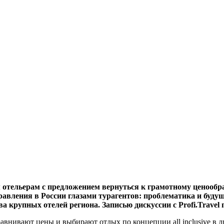
м отельерам с предложением вернуться к грамотному ценообр
равления в России глазами турагентов: проблематика и буду
 крупных отелей региона. Записью дискуссии с Profi.Travel
равнивают цены и выбирают отдых по концепции all inclusive в 