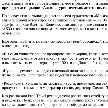
Даби в два, а то и в три раза дешевле, чем в Текирова — а се
президент ассоциации «Альянс туристических агентств», г
По словам
генерального директора сети турагентств «Мага
зафиксировали отток спроса с турецкого направления — на 10-
тарифы, а также Вьетнам. Конечно, если люди раньше ездили в 
за 530 тысяч, то они не понимают, почему должны платить так
отметил он.
Еще одна проблема, по мнению представителей российской тур
в последние годы.
«Вы сами убиваете раннее бронирование на корню, когда выстав
вдруг видит, что этот же тур стоит уже 400 тысяч рублей. То е
и выяснить, что его потери — уже 150 тысяч. Должно быть ро
«Нужно пересмотреть подход к ценовой политике и на этапе ра
их не снижать. Если правильно подойти к ценообразованию, в
«Российские туристы хотят справедливости: преимущества ранн
продукт», — согласился
модератор сессии, директор Cosmos 
Как рассказали Profi.Travel руководители российских сетей т
и ведомств. По их словам, и специалисты министерства туризм
во время акции раннего бронирования необходимо исправлять.