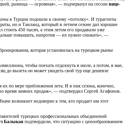
14 дней, разница — огромная», — подчеркнул на сессии
вице-
 цены в Турции подошли к своему «потолку». И турагенты
аты, но и Таиланд, который в летнем сезоне дал хорошие
л стоить 450 тысяч, а этим летом его продавали уже
зя дальше повышать, напротив — их нужно снижать», —
бронирования, которая установилась на турецком рынке
лмиллиона, чтобы поехать отдохнуть в июле, а потом, в мае,
месяц до вылета он может увидеть свой тур еще дешевле
их по мере приближения лета. И в пик сезона, конечно,
е во время зимних продаж», — подтвердил Сергей Агафонов.
наче возникнет недоверие к тем, кто продает им этот
едставителей турецких профессиональных объединений
уз Балыкая
подтвердили, что ситуацию с ценообразованием