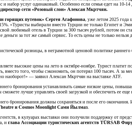
рвис и набор услуг одинаковый. Особенно если семья едет на 10-
ендиректор сети «Розовый слон» Алексан Мкртчян.
зин горящих путевок» Сергея Агафонова
, уже летом 2025 года
15%. «Туристы выбирали вместо Турции не только Египет и Эмир
свой любимый отель в Турции за 300 тысяч рублей, потом он ста
ие деньги за тот же самый сервис. То есть цены не только нель
истической розницы, в неграмотной ценовой политике раннего 
ляете высокие цены на лето в октябре-ноябре. Турист платит по
сть, вместо того, чтобы сэкономить, он потерял 100 тысяч. А за 
вно наоборот!» — заявил Алексан Мкртчян на выставке ATF.
ннего бронирования устанавливать самые низкие цены, повышая 
ы сможете лучше управлять своей загрузкой и обеспечить ее ещ
его бронирования должны сохраняться и после его окончания. И
Theatre и Cosmos Moonlight Сами Йылмаз
.
урагентств, в кулуарах выставки они получили поддержку от пр
а, и
глава Ассоциации туристических агентств TÜRSAB Фир