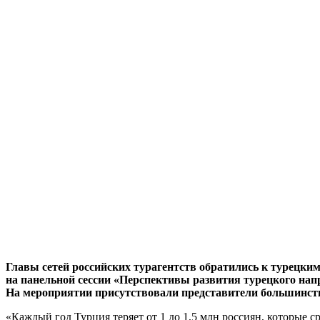
Главы сетей российских турагентств обратились к турецки
на панельной сессии «Перспективы развития турецкого нап
На мероприятии присутствовали представители большинства
«Каждый год Турция теряет от 1 до 1,5 млн россиян, которые с