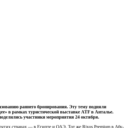
азованию раннего бронирования. Эту тему подняли
щее» в рамках туристической выставке ATF в Анталье.
 поделились участники мероприятия 24 октября.
других странах — в Египте и ОАЭ. Тот же Rixos Premium в Абу-