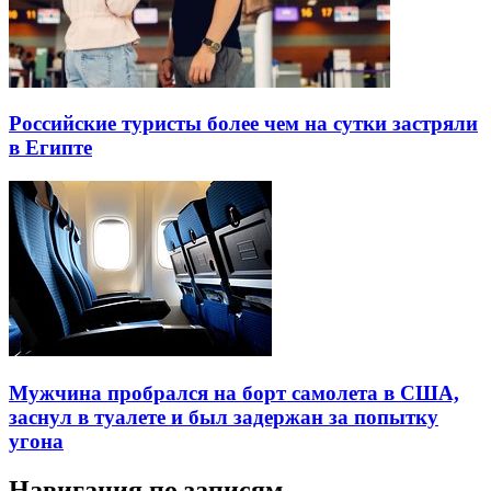
Российские туристы более чем на сутки застряли
в Египте
Мужчина пробрался на борт самолета в США,
заснул в туалете и был задержан за попытку
угона
Навигация по записям