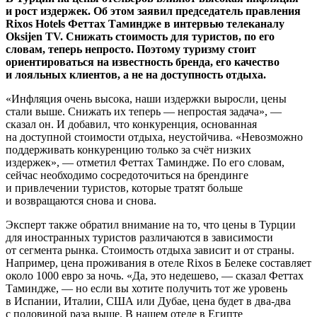
и рост издержек. Об этом заявил председатель правления
Rixos Hotels Феттах Таминдже в интервью телеканалу
Oksijen TV. Снижать стоимость для туристов, по его
словам, теперь непросто. Поэтому туризму стоит
ориентироваться на известность бренда, его качество
и лояльных клиентов, а не на доступность отдыха.
«Инфляция очень высока, наши издержки выросли, цены
стали выше. Снижать их теперь — непростая задача», —
сказал он. И добавил, что конкуренция, основанная
на доступной стоимости отдыха, неустойчива. «Невозможно
поддерживать конкуренцию только за счёт низких
издержек», — отметил Феттах Таминдже. По его словам,
сейчас необходимо сосредоточиться на брендинге
и привлечении туристов, которые тратят больше
и возвращаются снова и снова.
Эксперт также обратил внимание на то, что цены в Турции
для иностранных туристов различаются в зависимости
от сегмента рынка. Стоимость отдыха зависит и от страны.
Например, цена проживания в отеле Rixos в Белеке составляет
около 1000 евро за ночь. «Да, это недешево, — сказал Феттах
Таминдже, — но если вы хотите получить тот же уровень
в Испании, Италии, США или Дубае, цена будет в два-два
с половиной раза выше. В нашем отеле в Египте