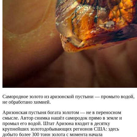
Самородное золото из аризонской пустыни — промыто водой,
не обработано химией.
Аризонская пустыня богата золотом — не в переносном
смысле. Автор снимка нашёл самородок прямо в земле и
промыл его водой. Штат Аризона входит в десятку
крупнейших золотодобывающих регионов США: здесь
добыто более 300 тонн золота с момента начала