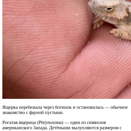
Ящерка перебежала через ботинок и остановилась — обычное
знакомство с фауной пустыни.
Рогатая ящерица (Phrynosoma) — один из символов
американского Запада. Детёныши вылупляются размером с