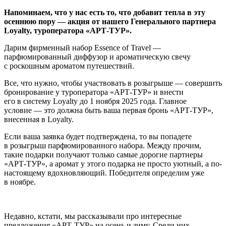
Напоминаем, что у нас есть то, что добавит тепла в эту
осеннюю пору — акция от нашего Генерального партнера
Loyalty, туроператора «АРТ-ТУР».
Дарим фирменный набор Essence of Travel —
парфюмированный диффузор и ароматическую свечу
с роскошным ароматом путешествий.
Все, что нужно, чтобы участвовать в розыгрыше — совершить
бронирование у туроператора «АРТ-ТУР» и внести
его в систему Loyalty до 1 ноября 2025 года. Главное
условие — это должна быть ваша первая бронь «АРТ-ТУР»,
внесенная в Loyalty.
Если ваша заявка будет подтверждена, то вы попадете
в розыгрыш парфюмированного набора. Между прочим,
такие подарки получают только самые дорогие партнеры
«АРТ-ТУР», а аромат у этого подарка не просто уютный, а по-
настоящему вдохновляющий. Победителя определим уже
в ноябре.
Недавно, кстати, мы рассказывали про интересные
предложения «АРТ-ТУР» на осень и зиму. Среди них