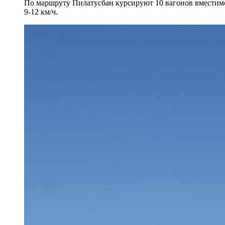
По маршруту Пилатусбан курсируют 10 вагонов вместимо
9-12 км/ч.