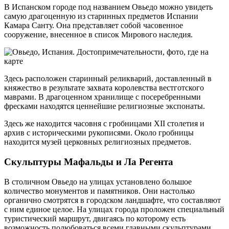
В Испанском городе под названием Овьедо можно увидеть
самую драгоценную из старинных предметов Испании
Камара Санту. Она представляет собой часовенное
сооружение, внесенное в список Мирового наследия.
Здесь расположен старинный реликварий, доставленный в
княжество в результате захвата королевства вестготского
маврами. В драгоценном хранилище с посеребренными
фресками находятся ценнейшие религиозные экспонаты.
Здесь же находится часовня с гробницами XII столетия и
архив с историческими рукописями. Около гробницы
находится музей церковных религиозных предметов.
Скульптуры Мафальды и Ла Регента
В столичном Овьедо на улицах установлено большое
количество монументов и памятников. Они настолько
органично смотрятся в городском ландшафте, что составляют
с ним единое целое. На улицах города проложен специальный
туристический маршрут, двигаясь по которому есть
возможность полюбоваться всеми главными скульптурами