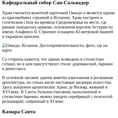
Кафедральный собор Сан-Сальвадор
Храм считается визитной карточкой Овьедо и является одним
из красивейших строений в Испании. Храм построен в
готическом стиле во времена Средневековья на месте, где
раньше находилась церковь, основанная королем Астурии по
имени Альфонсо II. Строение оснащено 82-метровой башней
и украшено шпилем.
Со стороны кажется, что здание возведено в стилистике
готики, но в нем присутствуют стили: дороманский, барокко
и ренессанса.
В основной часовне здания заметна изысканная и роскошная
архитектура, на стенах висят настоящие шедевры искусства.
Здесь захоронен архиепископ Ариас де Вильяр, живший в
XVI веке. В Санта-Эулалии (часовня), выполненной в
стилистике барокко, можно увидеть серебряный с позолотой
реликварий, собранный в XI веке.
Камара Санта