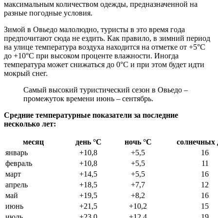
максимальным количеством одежды, предназначенной на
разные погодные условия.
Зимой в Овьедо малолюдно, туристы в это время года
предпочитают сюда не ездить. Как правило, в зимний период
на улице температура воздуха находится на отметке от +5°С
до +10°С при высоком проценте влажности. Иногда
температура может снижаться до 0°С и при этом будет идти
мокрый снег.
Самый высокий туристический сезон в Овьедо –
промежуток времени июнь – сентябрь.
Средние температурные показатели за последние
несколько лет:
месяц
день °С
ночь °С
солнечных 
январь
+10,8
+5,5
16
февраль
+10,8
+5,5
11
март
+14,5
+5,5
16
апрель
+18,5
+7,7
12
май
+19,5
+8,2
16
июнь
+21,5
+10,2
15
июль
+23,0
+12,4
19