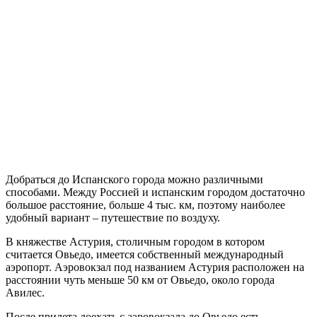
Добраться до Испанского города можно различными
способами. Между Россией и испанским городом достаточно
большое расстояние, больше 4 тыс. км, поэтому наиболее
удобный вариант – путешествие по воздуху.
В княжестве Астурия, столичным городом в котором
считается Овьедо, имеется собственный международный
аэропорт. Аэровокзал под названием Астурия расположен на
расстоянии чуть меньше 50 км от Овьедо, около города
Авилес.
После прилета доехать с аэровокзала до Овьедо есть