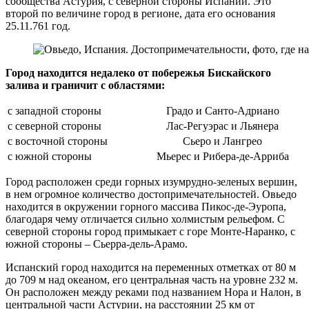
сообщества Астурия, с северной стороны Испании. Это
второй по величине город в регионе, дата его основания
25.11.761 год.
Город находится недалеко от побережья Бискайского
залива и граничит с областями:
с западной стороны
Градо и Санто-Адриано
с северной стороны
Лас-Регуэрас и Льянера
с восточной стороны
Сьеро и Лангрео
с южной стороны
Мьерес и Рибера-де-Арриба
Город расположен среди горных изумрудно-зеленых вершин,
в нем огромное количество достопримечательностей. Овьедо
находится в окружении горного массива Пикос-де-Эуропа,
благодаря чему отличается сильно холмистым рельефом. С
северной стороны город примыкает с горе Монте-Наранко, с
южной стороны – Сьерра-дель-Арамо.
Испанский город находится на переменных отметках от 80 м
до 709 м над океаном, его центральная часть на уровне 232 м.
Он расположен между реками под названием Нора и Налон, в
центральной части Астурии, на расстоянии 25 км от