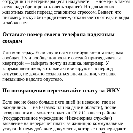
сотрудники и ветеринары (если надумаете — «номер» в таком
отеле надо бронировать очень заранее). Но для многих
животных такой переезд становится стрессом. Бывает, что
питомец, тоскуя без «родителей», отказывается от еды и воды
и заболевает.
Оставьте номер своего телефона надежным
соседям
Или консьержу. Если случится что-нибудь внештатное, вам
сообщат. Ну и вообще попросите соседей приглядывать за
квартирой — забирать почту из ящика, например. У
злоумышленников, которые активизируются в период
отпусков, не должно создаваться впечатления, что ваше
гнездышко надолго опустело.
По возвращении пересчитайте плату за ЖКУ
Если вас не было больше пяти дней (и неважно, где вы
находились — на Багамах или на даче в области), после
возвращения вы можете подать в ГУ ИС вашего района
(государственное учреждение «Инженерная служба»)
заявление на перерасчет платы за жилищно-коммунальные
услуги. К нему добавьте документы, которые подтверждают