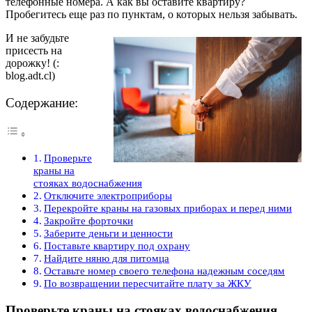
телефонные номера. А как вы оставите квартиру?
Пробегитесь еще раз по пунктам, о которых нельзя забывать.
И не забудьте
присесть на
дорожку! (:
blog.adt.cl)
Содержание:
Проверьте
краны на
стояках водоснабжения
Отключите электроприборы
Перекройте краны на газовых приборах и перед ними
Закройте форточки
Заберите деньги и ценности
Поставьте квартиру под охрану
Найдите няню для питомца
Оставьте номер своего телефона надежным соседям
По возвращении пересчитайте плату за ЖКУ
Проверьте краны на стояках водоснабжения