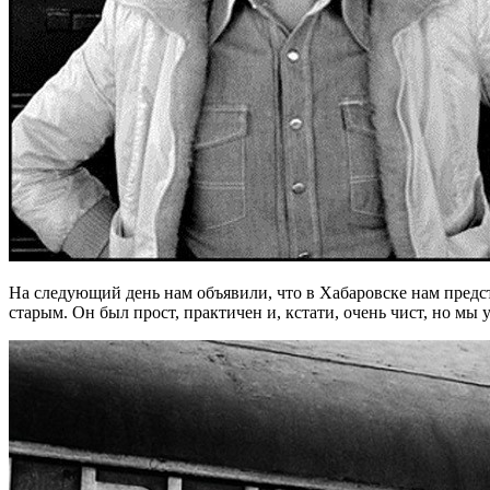
На следующий день нам объявили, что в Хабаровске нам предст
старым. Он был прост, практичен и, кстати, очень чист, но м