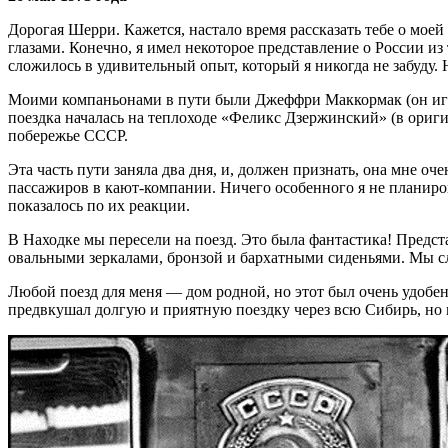
Дорогая Шерри. Кажется, настало время рассказать тебе о моей
глазами. Конечно, я имел некоторое представление о России из 
сложилось в удивительный опыт, который я никогда не забуду. Н
Моими компаньонами в пути были Джеффри Маккормак (он играет
поездка началась на теплоходе «Феликс Дзержинский» (в ориг
побережье СССР.
Эта часть пути заняла два дня, и, должен признать, она мне о
пассажиров в кают-компании. Ничего особенного я не планиров
показалось по их реакции.
В Находке мы пересели на поезд. Это была фантастика! Предс
овальными зеркалами, бронзой и бархатными сиденьями. Мы с
Любой поезд для меня — дом родной, но этот был очень удобен.
предвкушал долгую и приятную поездку через всю Сибирь, но 