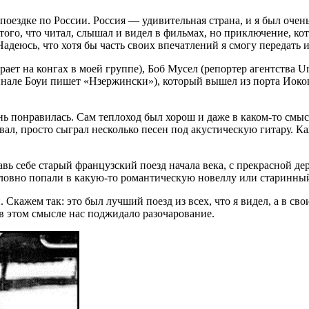
 поездке по России. Россия — удивительная страна, и я был очен
того, что читал, слышал и видел в фильмах, но приключение, кот
адеюсь, что хотя бы часть своих впечатлений я смогу передать и
 на конгах в моей группе), Боб Мусел (репортер агентства Unite
инале Боуи пишет «Нзержински»), который вышел из порта Иоког
чень понравилась. Сам теплоход был хорош и даже в каком-то см
ал, просто сыграл несколько песен под акустическую гитару. Ка
тавь себе старый французский поезд начала века, с прекрасной
ловно попали в какую-то романтическую новеллу или старинны
 Скажем так: это был лучший поезд из всех, что я видел, а в св
в этом смысле нас поджидало разочарование.