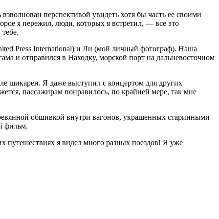
ь взволнован перспективой увидеть хотя бы часть ее своими
орое я пережил, люди, которых я встретил, — все это
 тебе.
d Press International) и Ли (мой личный фотограф). Наша
ама и отправился в Находку, морской порт на дальневосточном
ысле шикарен. Я даже выступил с концертом для других
жется, пассажирам понравилось, по крайней мере, так мне
 деревянной обшивкой внутри вагонов, украшенных старинными
й фильм.
оих путешествиях я видел много разных поездов! Я уже