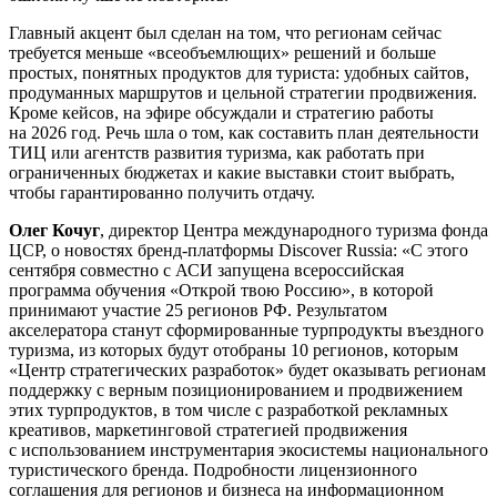
Главный акцент был сделан на том, что регионам сейчас
требуется меньше «всеобъемлющих» решений и больше
простых, понятных продуктов для туриста: удобных сайтов,
продуманных маршрутов и цельной стратегии продвижения.
Кроме кейсов, на эфире обсуждали и стратегию работы
на 2026 год. Речь шла о том, как составить план деятельности
ТИЦ или агентств развития туризма, как работать при
ограниченных бюджетах и какие выставки стоит выбрать,
чтобы гарантированно получить отдачу.
Олег Кочуг
, директор Центра международного туризма фонда
ЦСР, о новостях бренд-платформы Discover Russia: «С этого
сентября совместно с АСИ запущена всероссийская
программа обучения «Открой твою Россию», в которой
принимают участие 25 регионов РФ. Результатом
акселератора станут сформированные турпродукты въездного
туризма, из которых будут отобраны 10 регионов, которым
«Центр стратегических разработок» будет оказывать регионам
поддержку с верным позиционированием и продвижением
этих турпродуктов, в том числе с разработкой рекламных
креативов, маркетинговой стратегией продвижения
с использованием инструментария экосистемы национального
туристического бренда. Подробности лицензионного
соглашения для регионов и бизнеса на информационном