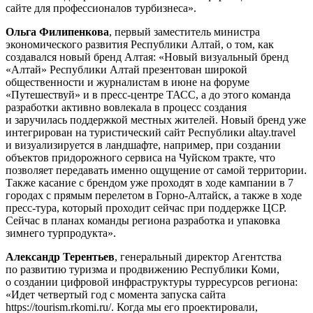
сайте для профессионалов турбизнеса».
Ольга Филипенкова
, первый заместитель министра
экономического развития Республики Алтай, о том, как
создавался новый бренд Алтая: «Новый визуальный бренд
«Алтай» Республики Алтай презентован широкой
общественности и журналистам в июне на форуме
«Путешествуй» и в пресс-центре ТАСС, а до этого команда
разработки активно вовлекала в процесс создания
и заручилась поддержкой местных жителей. Новый бренд уже
интегрирован на туристический сайт Республики altay.travel
и визуализируется в ландшафте, например, при создании
объектов придорожного сервиса на Чуйском тракте, что
позволяет передавать именно ощущение от самой территории.
Также касание с брендом уже проходят в ходе кампании в 7
городах с прямым перелетом в Горно-Алтайск, а также в ходе
пресс-тура, который проходит сейчас при поддержке ЦСР.
Сейчас в планах команды региона разработка и упаковка
зимнего турпродукта».
Александр Терентьев
, генеральный директор Агентства
по развитию туризма и продвижению Республики Коми,
о создании цифровой инфраструктуры турресурсов региона:
«Идет четвертый год с момента запуска сайта
https://tourism.rkomi.ru/. Когда мы его проектировали,