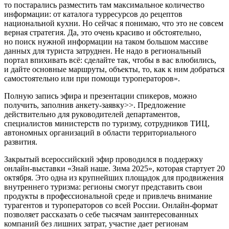
то постарались разместить там максимальное количество
информации: от каталога турресурсов до рецептов
национальной кухни. Но сейчас я понимаю, что это не совсем
верная стратегия. Да, это очень красиво и обстоятельно,
но поиск нужной информации на таком большом массиве
данных для туриста затруднен. Не надо в региональный
портал впихивать всё: сделайте так, чтобы в вас влюбились,
и дайте основные маршруты, объекты, то, как к ним добраться
самостоятельно или при помощи туроператоров».
Полную запись эфира и презентации спикеров, можно
получить, заполнив анкету-заявку>>. Предложение
действительно для руководителей департаментов,
специалистов министерств по туризму, сотрудников ТИЦ,
автономных организаций в области территориального
развития.
Закрытый всероссийский эфир проводился в поддержку
онлайн-выставки «Знай наше. Зима 2025», которая стартует 20
октября. Это одна из крупнейших площадок для продвижения
внутреннего туризма: регионы смогут представить свои
продукты в профессиональной среде и привлечь внимание
турагентов и туроператоров со всей России. Онлайн-формат
позволяет рассказать о себе тысячам заинтересованных
компаний без лишних затрат, участие дает регионам