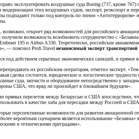
право эксплуатировать воздушные суда Boeing (737, кроме 767) 
 модернизации этих воздушных судов, экспорт, реэкспорт и пере
ары подпадают только под контроль по линии «Антитерроризм»
ны.
возможно, откроет ряд возможностей для российского авиацион
 получили возможность возобновить сотрудничество с «Белавиа»
 Embraer 195 и Airbus A330. Теоретически, российские авиакомп
», — пояснил Profi.Travel
независимый эксперт транспортной 
ется под действием серьезных экономических санкций, и прямое
перепродавать их российским операторам, отметил эксперт. «Тем
такая сделка состоится, юридические и логистические трудност
ушные суда, запчасти и оборудование непосредственно у запад
ороны США, что вряд ли произойдет в ближайшем будущем».
ции прямых перелетов между Беларусью и США впоследствии, чт
пользовать в качестве хаба для пересадки между Россией и США, 
которые перспективные возможности для развития авиационной о
олее вероятным сценарием является использование «Белавиа» в
ческими и техническими преградами».