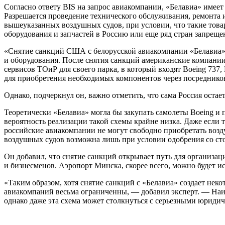
Согласно ответу BIS на запрос авиакомпании, «Белавиа» имеет 
Разрешается проведение технического обслуживания, ремонта и
вышеуказанных воздушных судов, при условии, что такие тов
оборудования и запчастей в Россию или еще ряд стран запреще
«Снятие санкций США с белорусской авиакомпании «Белавиа», 
и оборудования. После снятия санкций американские компании
сервисов ТОиР для своего парка, в который входят Boeing 737,
для приобретения необходимых компонентов через посредников
Однако, подчеркнул он, важно отметить, что сама Россия оста
Теоретически «Белавиа» могла бы закупать самолеты Boeing и 
вероятность реализации такой схемы крайне низка. Даже если 
российские авиакомпании не могут свободно приобретать возд
воздушных судов возможна лишь при условии одобрения со ст
Он добавил, что снятие санкций открывает путь для организа
и бизнесменов. Аэропорт Минска, скорее всего, можно будет ис
«Таким образом, хотя снятие санкций с «Белавиа» создает не
авиакомпаний весьма ограниченны, — добавил эксперт. — Наиб
однако даже эта схема может столкнуться с серьезными юриди