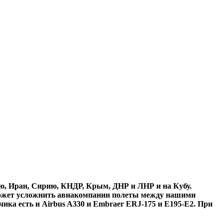
ию, Иран, Сирию, КНДР, Крым, ДНР и ЛНР и на Кубу.
 может усложнить авиакомпании полеты между нашими
чика есть и Airbus A330 и Embraer ERJ-175 и E195-E2. При