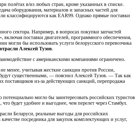
при полётах в/из любых стран, кроме указанных в списке.
дача оборудования, материалов и запасных частей для
 или классифицируются как EAR99. Однако прямые поставки
ного сектора. Например, в вопросах покупки запчастей
, включая поставки двигателей, программного обеспечения,
ании могли бы использовать услуги белорусского перевозчика
отрасли Алексей Тузов
.
 взаимодействие с американскими компаниями ограничено.
 не менее, учитывая жесткие санкции против России,
и будут существенными, — пояснил Алексей Тузов. — Так как
ных поставщиков из-за действующих санкций, перепродажа
о потенциально могло бы заинтересовать российских туристов
что будет удобнее и выгоднее, чем перелет через Стамбул.
трасли Беларуси, реальные выгоды для российских
 качестве посредника для закупок комплектующих и услуг,