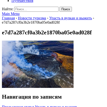
Путешествия
Найти:
Main Menu
Главная
›
Новости туризма
›
Упасть в вулкан и выжить
›
e7d7a287cf0a3b2e1870ba05e0ad028f
e7d7a287cf0a3b2e1870ba05e0ad028f
Навигация по записям
Предыдущая статья
Упасть в вулкан и выжить