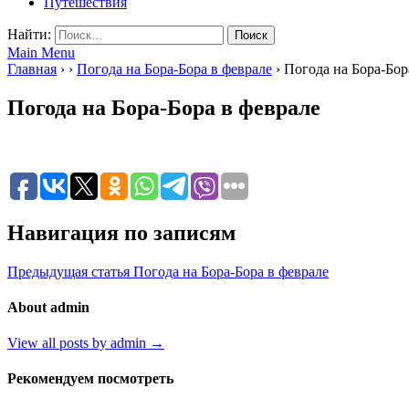
Путешествия
Найти:
Main Menu
Главная
›
›
Погода на Бора-Бора в феврале
›
Погода на Бора-Бор
Погода на Бора-Бора в феврале
Навигация по записям
Предыдущая статья
Погода на Бора-Бора в феврале
About admin
View all posts by admin →
Рекомендуем посмотреть