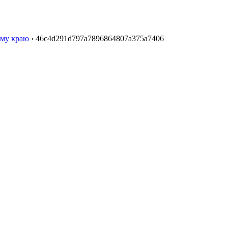
ому краю
›
46c4d291d797a7896864807a375a7406