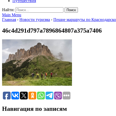
Путешествия
Найти:
Main Menu
Главная
›
Новости туризма
›
Пешие маршруты по Краснодарск
46c4d291d797a7896864807a375a7406
Навигация по записям