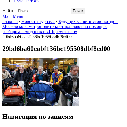
Путешествия
Найти:
Main Menu
Главная
›
Новости туризма
›
Будущих машинистов поездов
Московского метрополитена отправляют на помощь с
разбором чемоданов в «Шереметьево»
›
29bd6ba60cabf136bc195508dbf8cd00
29bd6ba60cabf136bc195508dbf8cd00
Навигация по записям