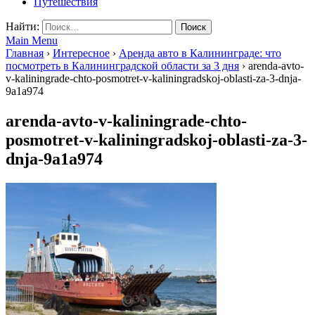
Путешествия
Найти:
Main Menu
Главная
›
Интересное
›
Аренда авто в Калининграде: что
посмотреть в Калининградской области за 3 дня
›
arenda-avto-
v-kaliningrade-chto-posmotret-v-kaliningradskoj-oblasti-za-3-dnja-
9a1a974
arenda-avto-v-kaliningrade-chto-
posmotret-v-kaliningradskoj-oblasti-za-3-
dnja-9a1a974