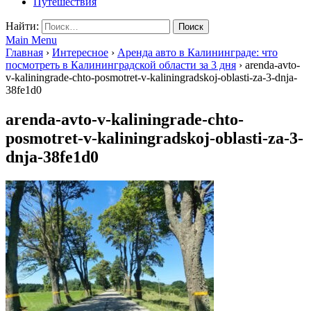
Путешествия
Найти:
Main Menu
Главная
›
Интересное
›
Аренда авто в Калининграде: что
посмотреть в Калининградской области за 3 дня
›
arenda-avto-
v-kaliningrade-chto-posmotret-v-kaliningradskoj-oblasti-za-3-dnja-
38fe1d0
arenda-avto-v-kaliningrade-chto-
posmotret-v-kaliningradskoj-oblasti-za-3-
dnja-38fe1d0